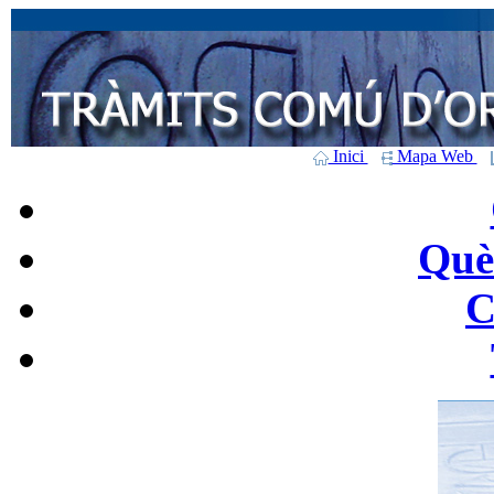
Inici
Mapa Web
Què 
C