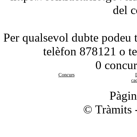
del c
Per qualsevol dubte podeu tr
telèfon 878121 o t
0 concur
Concurs
cad
Pàgi
© Tràmits 