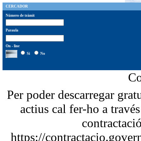
CERCADOR
Número de tràmit
Paraula
On - line
Si
No
Co
Per poder descarregar grat
actius cal fer-ho a travé
contractació
https://contractacio.gover