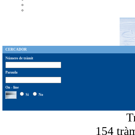
CERCADOR
Número de tràmit
Paraula
On - line
Si
No
T
154 tràm