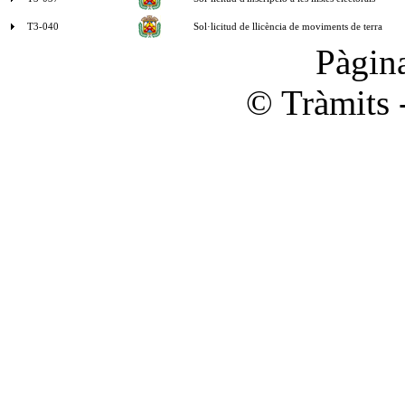
T3-040
Sol·licitud de llicència de moviments de terra
Pàgi
© Tràmits 