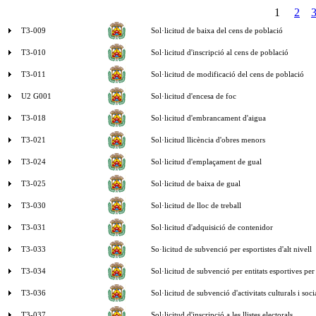
1
2
T3-009
Sol·licitud de baixa del cens de població
T3-010
Sol·licitud d'inscripció al cens de població
T3-011
Sol·licitud de modificació del cens de població
U2 G001
Sol·licitud d'encesa de foc
T3-018
Sol·licitud d'embrancament d'aigua
T3-021
Sol·licitud llicència d'obres menors
T3-024
Sol·licitud d'emplaçament de gual
T3-025
Sol·licitud de baixa de gual
T3-030
Sol·licitud de lloc de treball
T3-031
Sol·licitud d'adquisició de contenidor
T3-033
So·licitud de subvenció per esportistes d'alt nivell
T3-034
Sol·licitud de subvenció per entitats esportives pe
T3-036
Sol·licitud de subvenció d'activitats culturals i soc
T3-037
Sol·licitud d'inscripció a les llistes electorals