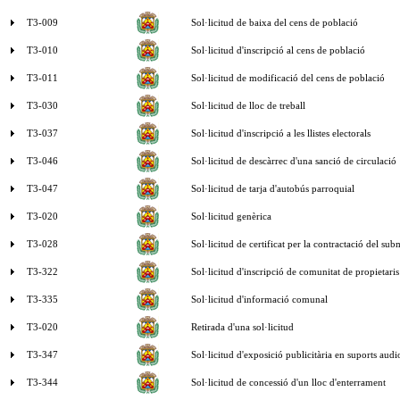
T3-009
Sol·licitud de baixa del cens de població
T3-010
Sol·licitud d'inscripció al cens de població
T3-011
Sol·licitud de modificació del cens de població
T3-030
Sol·licitud de lloc de treball
T3-037
Sol·licitud d'inscripció a les llistes electorals
T3-046
Sol·licitud de descàrrec d'una sanció de circulació
T3-047
Sol·licitud de tarja d'autobús parroquial
T3-020
Sol·licitud genèrica
T3-028
Sol·licitud de certificat per la contractació del sub
T3-322
Sol·licitud d'inscripció de comunitat de propietaris
T3-335
Sol·licitud d'informació comunal
T3-020
Retirada d'una sol·licitud
T3-347
Sol·licitud d'exposició publicitària en suports audio
T3-344
Sol·licitud de concessió d'un lloc d'enterrament