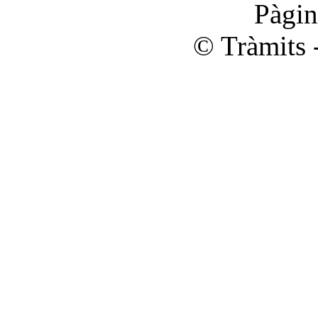
Pàgi
© Tràmits 