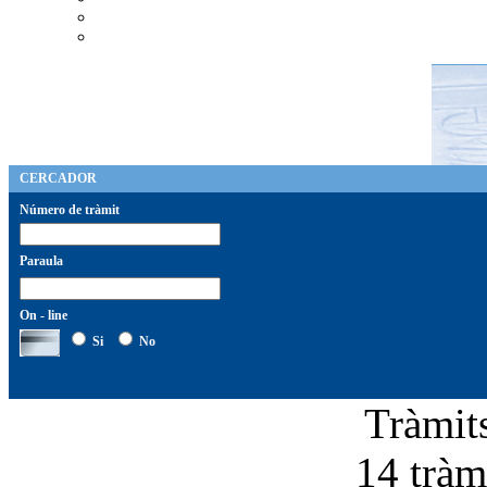
CERCADOR
Número de tràmit
Paraula
On - line
Si
No
Tràmit
14 tràmi