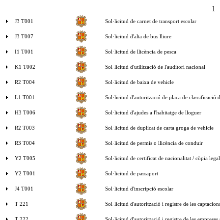
1
J3 T001
Sol·licitud de carnet de transport escolar
J3 T007
Sol·licitud d'alta de bus lliure
I1 T001
Sol·licitud de llicència de pesca
K1 T002
Sol·licitud d'utilització de l'auditori nacional
R2 T004
Sol·licitud de baixa de vehicle
L1 T001
Sol·licitud d'autorització de placa de classificació d
H3 T006
Sol·licitud d'ajudes a l'habitatge de lloguer
R2 T003
Sol·licitud de duplicat de carta groga de vehicle
R3 T004
Sol·licitud de permís o llicència de conduir
Y2 T005
Sol·licitud de certificat de nacionalitat / còpia lega
Y2 T001
Sol·licitud de passaport
J4 T001
Sol·licitud d'inscripció escolar
T 221
Sol·licitud d'autorització i registre de les captac
T 222
Sol·licitud d'autorització i registre de les emprese