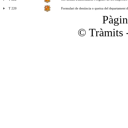
T 220
Formulari de denúncia o queixa del departament d
Pàgi
© Tràmits 