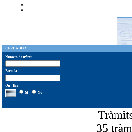
CERCADOR
Número de tràmit
Paraula
On - line
Si
No
Tràmi
35 tràmi