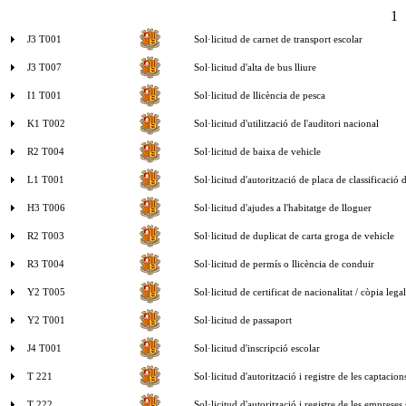
1
J3 T001
Sol·licitud de carnet de transport escolar
J3 T007
Sol·licitud d'alta de bus lliure
I1 T001
Sol·licitud de llicència de pesca
K1 T002
Sol·licitud d'utilització de l'auditori nacional
R2 T004
Sol·licitud de baixa de vehicle
L1 T001
Sol·licitud d'autorització de placa de classificació d
H3 T006
Sol·licitud d'ajudes a l'habitatge de lloguer
R2 T003
Sol·licitud de duplicat de carta groga de vehicle
R3 T004
Sol·licitud de permís o llicència de conduir
Y2 T005
Sol·licitud de certificat de nacionalitat / còpia lega
Y2 T001
Sol·licitud de passaport
J4 T001
Sol·licitud d'inscripció escolar
T 221
Sol·licitud d'autorització i registre de les captac
T 222
Sol·licitud d'autorització i registre de les emprese