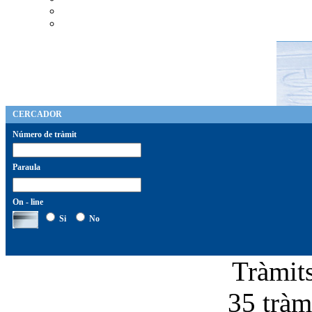
CERCADOR
Número de tràmit
Paraula
On - line
Si
No
Tràmi
35 tràmi