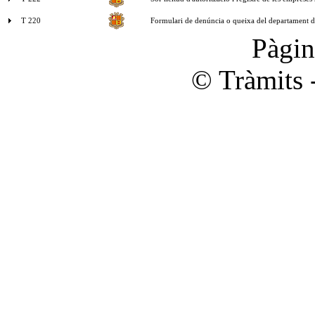
T 220
Formulari de denúncia o queixa del departament d
Pàgi
© Tràmits 