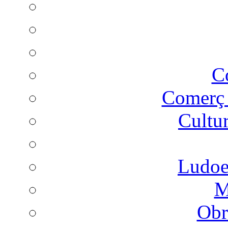
C
Comer
Cultu
Ludoes
M
Obr