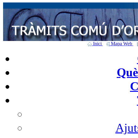
Inici
Mapa Web
Què 
C
Ajut