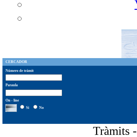
CERCADOR
Número de tràmit
Paraula
On - line
Si
No
Tràmits 