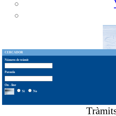
CERCADOR
Número de tràmit
Paraula
On - line
Si
No
Tràmi