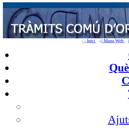
Inici
Mapa Web
Què 
C
Ajut