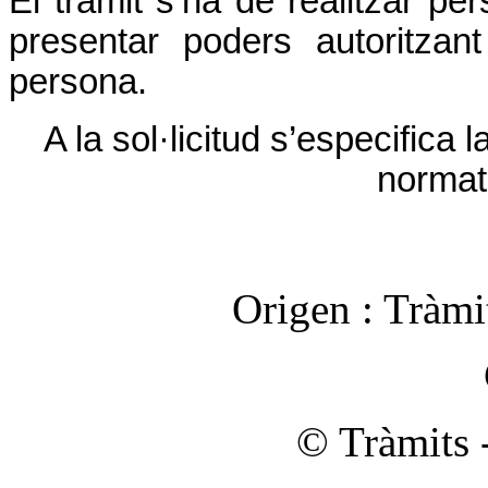
El tràmit s’ha de realitzar pe
presentar poders autoritzan
persona.
A la sol·licitud s’especifica
normati
Origen :
Tràmi
© Tràmits 