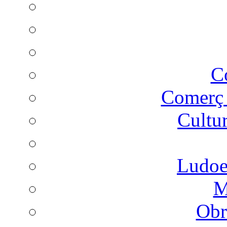
C
Comer
Cultu
Ludoes
M
Obr