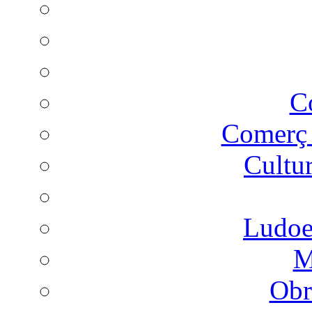
C
Comer
Cultu
Ludoes
M
Obr