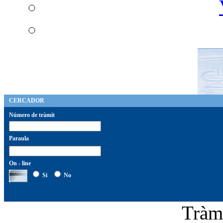
CERCADOR
Número de tràmit
Paraula
On - line
Si
No
Tràm