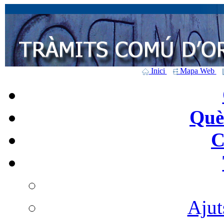
Inici
Mapa Web
Què 
C
Ajut