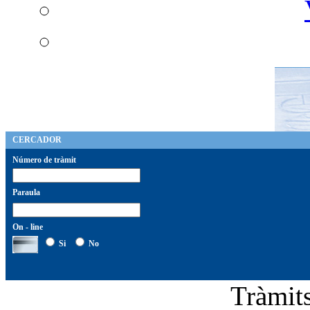
CERCADOR
Número de tràmit
Paraula
On - line
Si
No
Tràmi