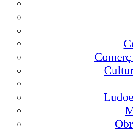
C
Comer
Cultu
Ludoes
M
Obr