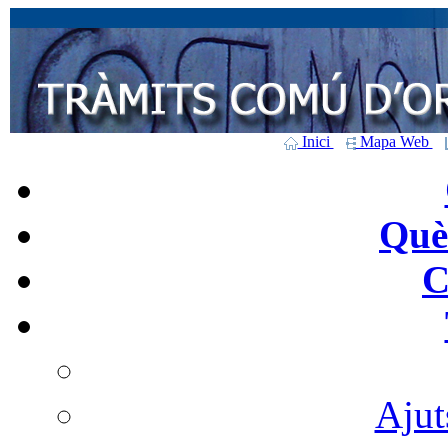
Inici
Mapa Web
Què 
C
Ajut