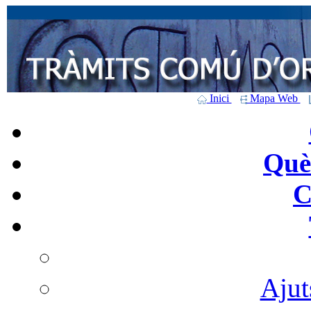
Inici
Mapa Web
Què 
C
Ajut