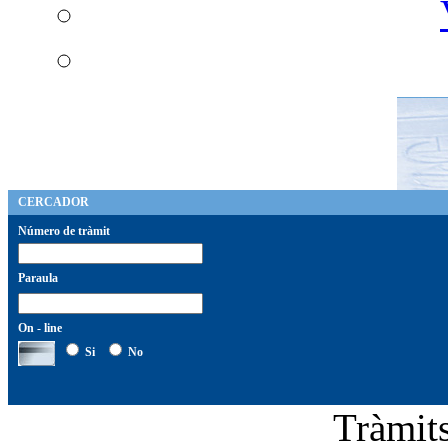
CERCADOR
Número de tràmit
Paraula
On - line
Si
No
Tràmi