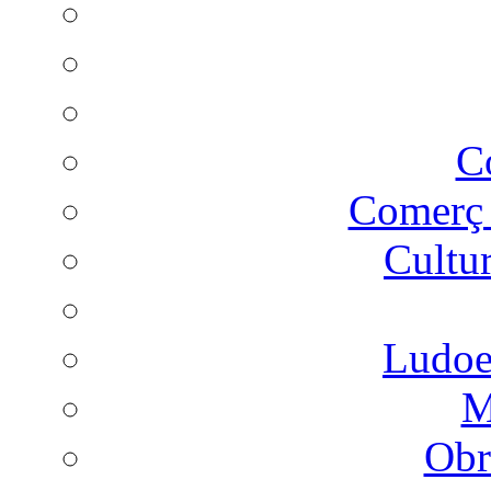
C
Comer
Cultu
Ludoes
M
Obr