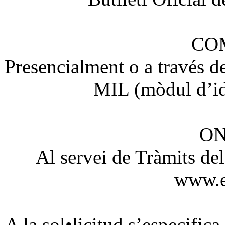
COM
Presencialment o a través d
MIL (mòdul d’id
ON
Al servei de Tràmits de
www.e-
A la sol•licitud s’especific