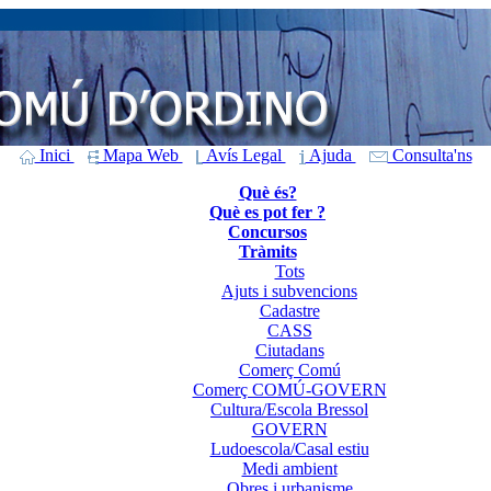
Inici
Mapa Web
Avís Legal
Ajuda
Consulta'ns
Què és?
Què es pot fer ?
Concursos
Tràmits
Tots
Ajuts i subvencions
Cadastre
CASS
Ciutadans
Comerç Comú
Comerç COMÚ-GOVERN
Cultura/Escola Bressol
GOVERN
Ludoescola/Casal estiu
Medi ambient
Obres i urbanisme