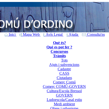
Inici
Mapa Web
Avís Legal
Ajuda
Consulta'ns
Què és?
Què es pot fer ?
Concursos
Tràmits
Tots
Ajuts i subvencions
Cadastre
CASS
Ciutadans
Comerç Comú
Comerç COMÚ-GOVERN
Cultura/Escola Bressol
GOVERN
Ludoescola/Casal estiu
Medi ambient
Obres i urbanisme