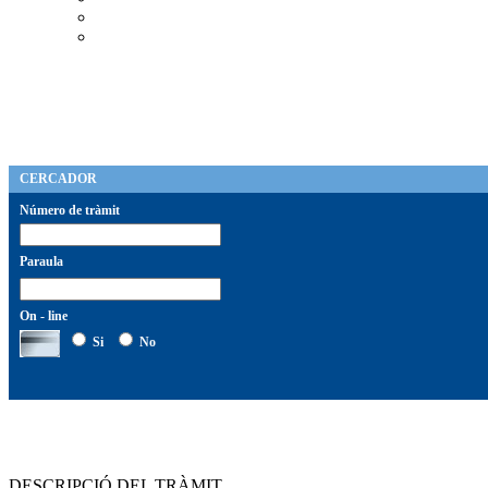
CERCADOR
Número de tràmit
Paraula
On - line
Si
No
DESCRIPCIÓ DEL TRÀMIT