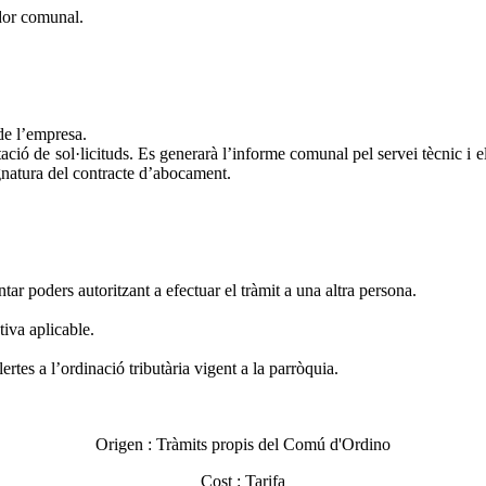
ador comunal.
 de l’empresa.
itació de sol·licituds. Es generarà l’informe comunal pel servei tècnic i e
ignatura del contracte d’abocament.
tar poders autoritzant a efectuar el tràmit a una altra persona.
tiva aplicable.
ertes a l’ordinació tributària vigent a la parròquia.
Origen :
Tràmits propis del Comú d'Ordino
Cost :
Tarifa