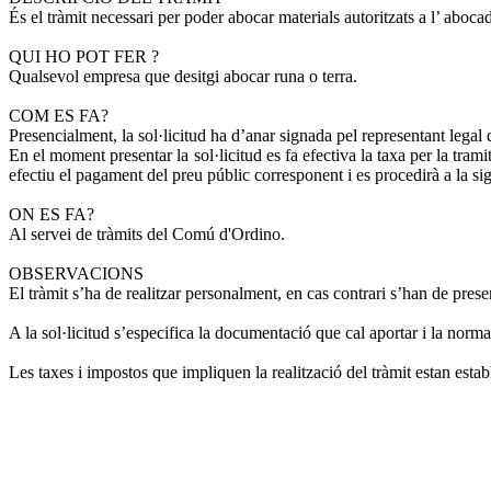
És el tràmit necessari per poder abocar materials autoritzats a l’ aboc
QUI HO POT FER ?
Qualsevol empresa que desitgi abocar runa o terra.
COM ES FA?
Presencialment, la sol·licitud ha d’anar signada pel representant legal
En el moment presentar la sol·licitud es fa efectiva la taxa per la tram
efectiu el pagament del preu públic corresponent i es procedirà a la s
ON ES FA?
Al servei de tràmits del Comú d'Ordino.
OBSERVACIONS
El tràmit s’ha de realitzar personalment, en cas contrari s’han de presen
A la sol·licitud s’especifica la documentació que cal aportar i la norma
Les taxes i impostos que impliquen la realització del tràmit estan establ