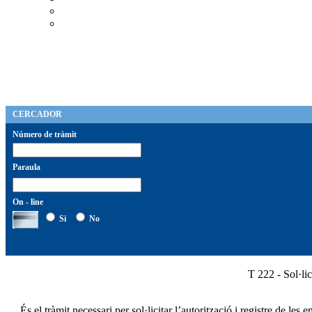
CERCADOR
Número de tràmit
Paraula
On - line
Si
No
T 222 - Sol·lic
És el tràmit necessari per sol·licitar l’autorització i registre de 