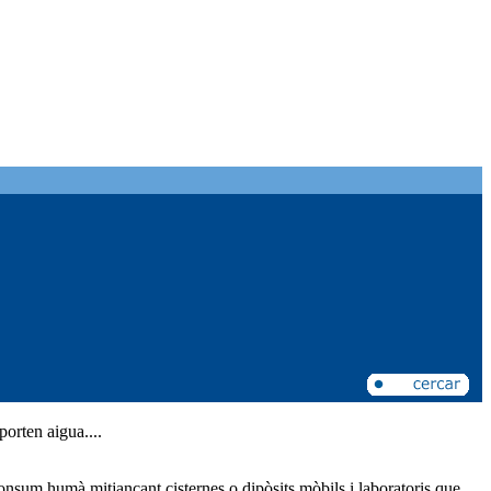
porten aigua....
 consum humà mitjançant cisternes o dipòsits mòbils i laboratoris que