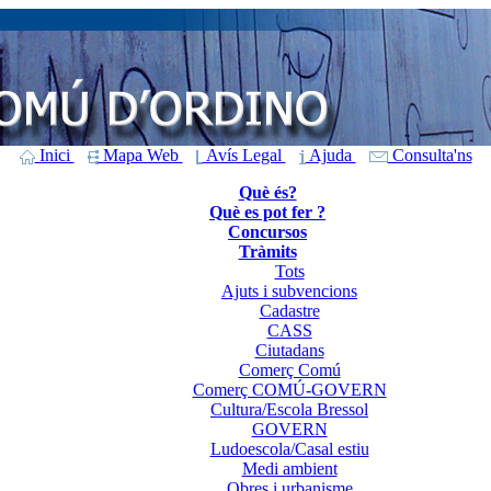
Inici
Mapa Web
Avís Legal
Ajuda
Consulta'ns
Què és?
Què es pot fer ?
Concursos
Tràmits
Tots
Ajuts i subvencions
Cadastre
CASS
Ciutadans
Comerç Comú
Comerç COMÚ-GOVERN
Cultura/Escola Bressol
GOVERN
Ludoescola/Casal estiu
Medi ambient
Obres i urbanisme