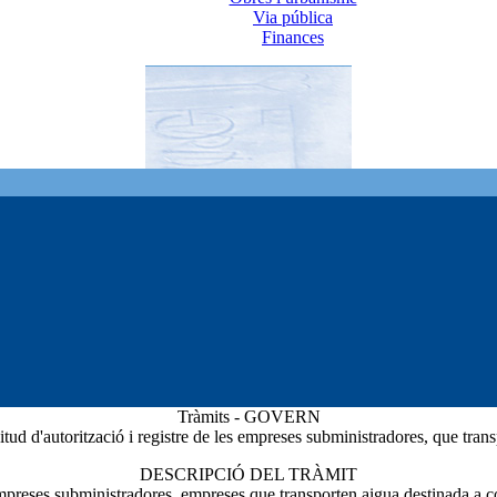
Via pública
Finances
Tràmits - GOVERN
itud d'autorització i registre de les empreses subministradores, que trans
DESCRIPCIÓ DEL TRÀMIT
les empreses subministradores, empreses que transporten aigua destinada a