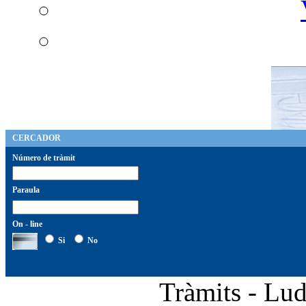
CERCADOR
Número de tràmit
Paraula
On - line
Si
No
Tràmits - Lud