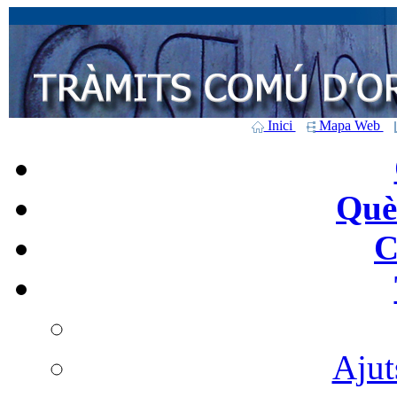
Inici
Mapa Web
Què 
C
Ajut