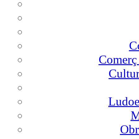
C
Comer
Cultu
Ludoes
M
Obr