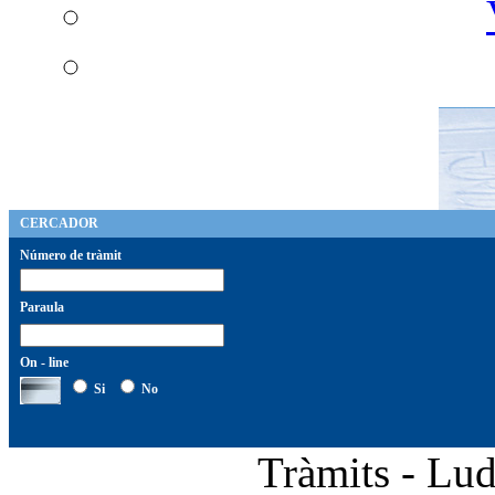
CERCADOR
Número de tràmit
Paraula
On - line
Si
No
Tràmits - Lud