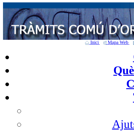
Inici
Mapa Web
Què 
C
Ajut