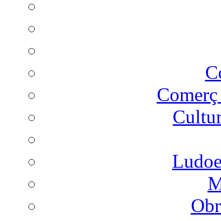
C
Comer
Cultu
Ludoes
M
Obr