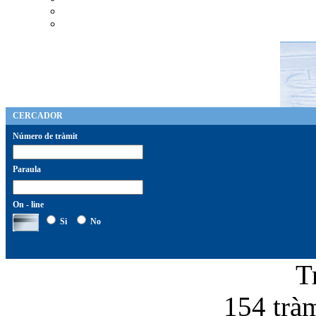
CERCADOR
Número de tràmit
Paraula
On - line
Si
No
T
154 tràm