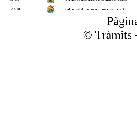
T3-040
Sol·licitud de llicència de moviments de terra
Pàgi
© Tràmits 