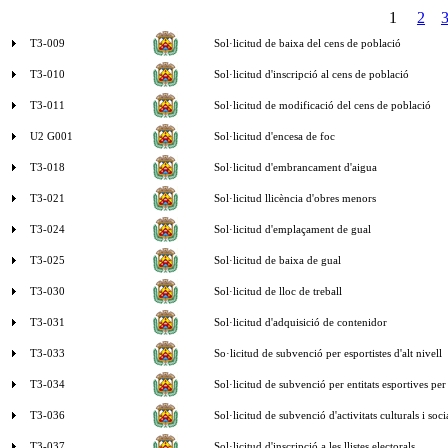
1
2
T3-009
Sol·licitud de baixa del cens de població
T3-010
Sol·licitud d'inscripció al cens de població
T3-011
Sol·licitud de modificació del cens de població
U2 G001
Sol·licitud d'encesa de foc
T3-018
Sol·licitud d'embrancament d'aigua
T3-021
Sol·licitud llicència d'obres menors
T3-024
Sol·licitud d'emplaçament de gual
T3-025
Sol·licitud de baixa de gual
T3-030
Sol·licitud de lloc de treball
T3-031
Sol·licitud d'adquisició de contenidor
T3-033
So·licitud de subvenció per esportistes d'alt nivell
T3-034
Sol·licitud de subvenció per entitats esportives pe
T3-036
Sol·licitud de subvenció d'activitats culturals i soc
T3-037
Sol·licitud d'inscripció a les llistes electorals