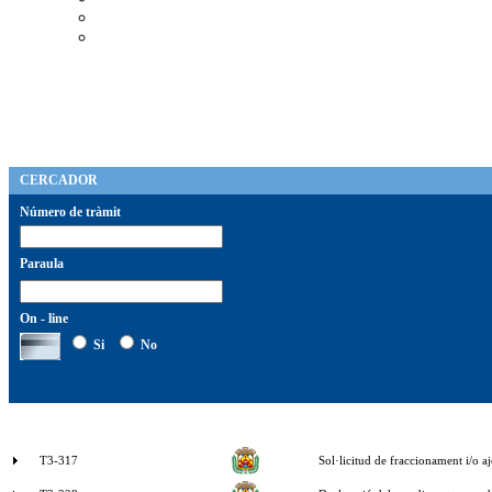
CERCADOR
Número de tràmit
Paraula
On - line
Si
No
T3-317
Sol·licitud de fraccionament i/o a