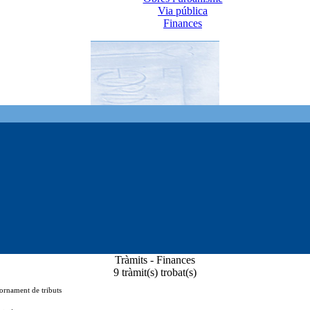
Via pública
Finances
Tràmits - Finances
9 tràmit(s) trobat(s)
jornament de tributs