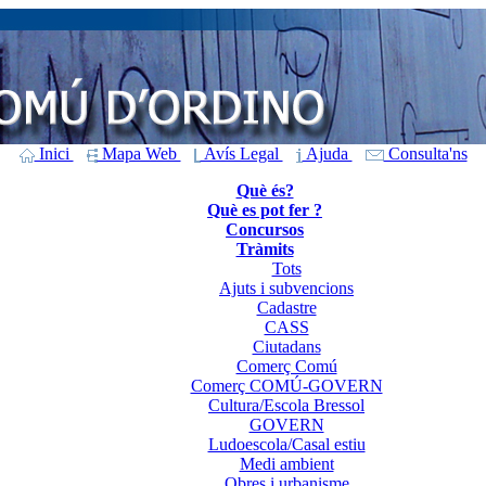
Inici
Mapa Web
Avís Legal
Ajuda
Consulta'ns
Què és?
Què es pot fer ?
Concursos
Tràmits
Tots
Ajuts i subvencions
Cadastre
CASS
Ciutadans
Comerç Comú
Comerç COMÚ-GOVERN
Cultura/Escola Bressol
GOVERN
Ludoescola/Casal estiu
Medi ambient
Obres i urbanisme