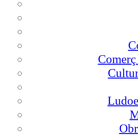
C
Comer
Cultu
Ludoes
M
Obr