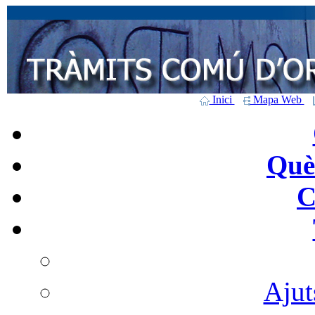
Inici
Mapa Web
Què 
C
Ajut