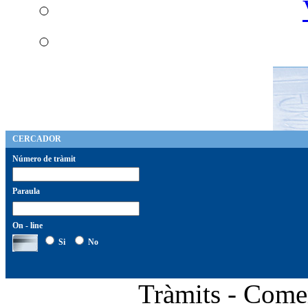
CERCADOR
Número de tràmit
Paraula
On - line
Si
No
Tràmits - C