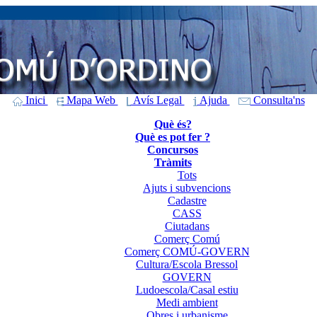
Inici
Mapa Web
Avís Legal
Ajuda
Consulta'ns
Què és?
Què es pot fer ?
Concursos
Tràmits
Tots
Ajuts i subvencions
Cadastre
CASS
Ciutadans
Comerç Comú
Comerç COMÚ-GOVERN
Cultura/Escola Bressol
GOVERN
Ludoescola/Casal estiu
Medi ambient
Obres i urbanisme