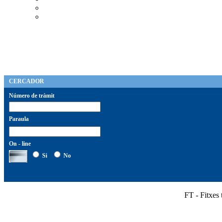
CERCADOR
Número de tràmit
Paraula
On - line
Si
No
FT - Fitxes