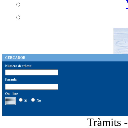
CERCADOR
Número de tràmit
Paraula
On - line
Si
No
Tràmits 