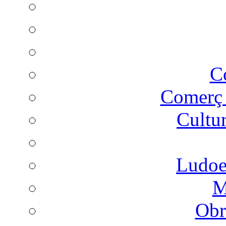
C
Comer
Cultu
Ludoes
M
Obr