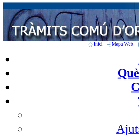
Inici
Mapa Web
Què 
C
Ajut