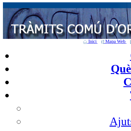
Inici
Mapa Web
Què 
C
Ajut