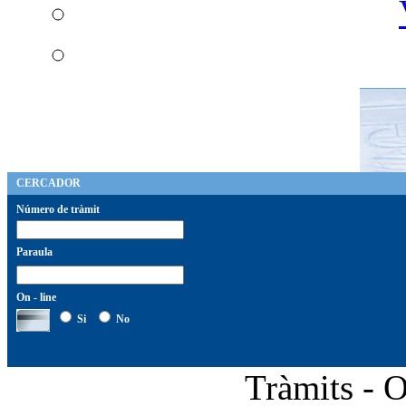
CERCADOR
Número de tràmit
Paraula
On - line
Si
No
Tràmits - 