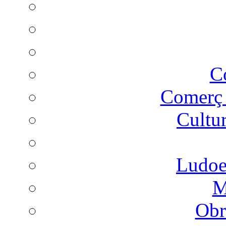
C
Comer
Cultu
Ludoes
M
Obr