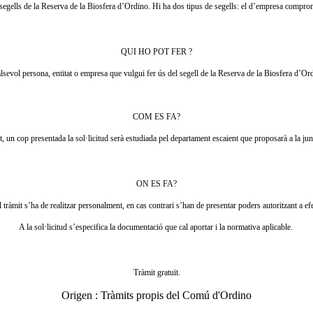
ls segells de la Reserva de la Biosfera d’Ordino. Hi ha dos tipus de segells: el d’empresa comprom
QUI HO POT FER ?
sevol persona, entitat o empresa que vulgui fer ús del segell de la Reserva de la Biosfera d’Or
COM ES FA?
, un cop presentada la sol·licitud serà estudiada pel departament escaient que proposarà a la junt
ON ES FA?
tràmit s’ha de realitzar personalment, en cas contrari s’han de presentar poders autoritzant a efec
A la sol·licitud s’especifica la documentació que cal aportar i la normativa aplicable.
Tràmit gratuït.
Origen :
Tràmits propis del Comú d'Ordino