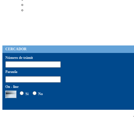
CERCADOR
Número de tràmit
Paraula
On - line
Si
No