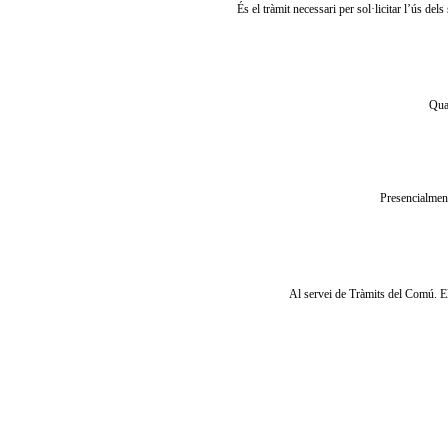
És el tràmit necessari per sol·licitar l’ús de
Qual
Presencialment
Al servei de Tràmits del Comú. El 