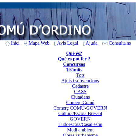
Inici
Mapa Web
Avís Legal
Ajuda
Consulta'ns
Què és?
Què es pot fer ?
Concursos
Tràmits
Tots
Ajuts i subvencions
Cadastre
CASS
Ciutadans
Comerç Comú
Comerç COMÚ-GOVERN
Cultura/Escola Bressol
GOVERN
Ludoescola/Casal estiu
Medi ambient
Obres i urbanisme