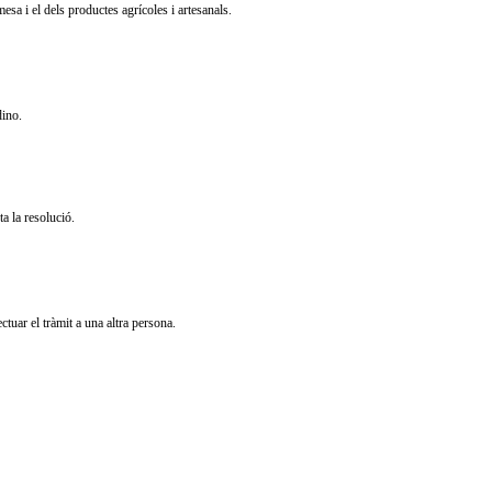
esa i el dels productes agrícoles i artesanals.
dino.
a la resolució.
tuar el tràmit a una altra persona.