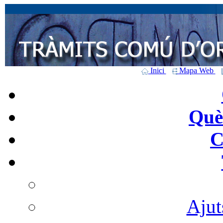
Inici
Mapa Web
Què 
C
Ajut