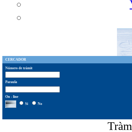
CERCADOR
Número de tràmit
Paraula
On - line
Si
No
Tràm