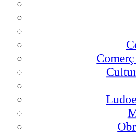
C
Comer
Cultu
Ludoes
M
Obr