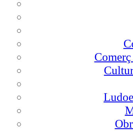
C
Comer
Cultu
Ludoes
M
Obr