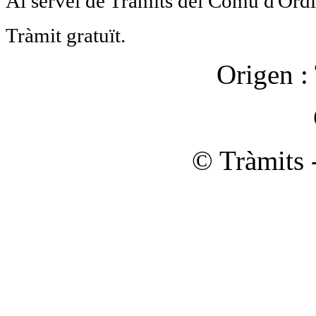
Al servei de Tràmits del Comú d'Ord
Tràmit gratuït.
Origen :
© Tràmits 