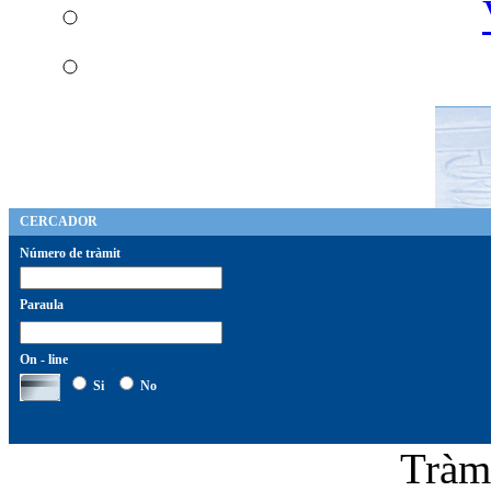
CERCADOR
Número de tràmit
Paraula
On - line
Si
No
Tràm