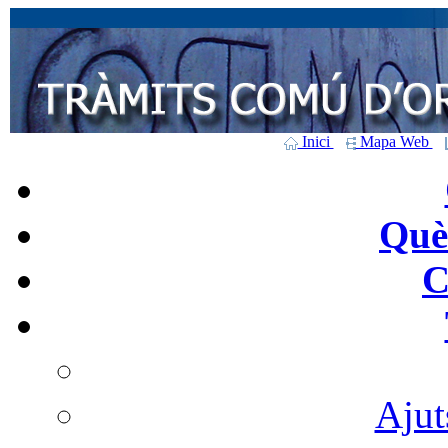
Inici
Mapa Web
Què 
C
Ajut