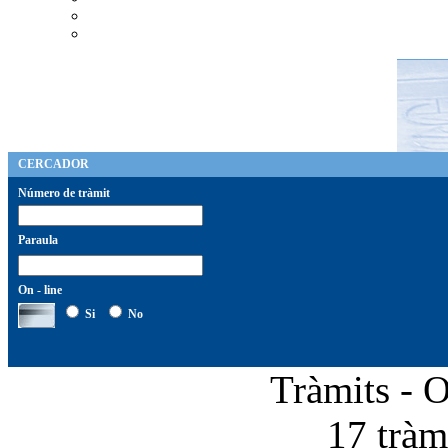
CERCADOR
Número de tràmit
Paraula
On - line
Si
No
Tràmits - 
17 tràmi