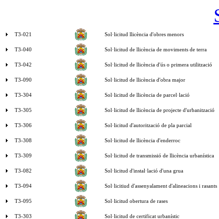
T3-021
Sol·licitud llicència d'obres menors
T3-040
Sol·licitud de llicència de moviments de terra
T3-042
Sol·licitud de llicència d'ús o primera utilització
T3-090
Sol·licitud de llicència d'obra major
T3-304
Sol·licitud de llicència de parcel·lació
T3-305
Sol·licitud de llicència de projecte d'urbanització
T3-306
Sol·licitud d'autorització de pla parcial
T3-308
Sol·licitud de llicència d'enderroc
T3-309
Sol·licitud de transmissió de llicència urbanística
T3-082
Sol·licitud d'instal·lació d'una grua
T3-094
Sol·licitiud d'assenyalament d'alineacions i rasants
T3-095
Sol·licitud obertura de rases
T3-303
Sol·licitud de certificat urbaní­stic