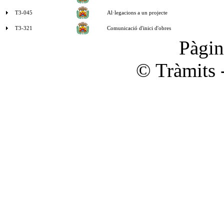
T3-045
Al·legacions a un projecte
T3-321
Comunicació d'inici d'obres
Pàgi
© Tràmits 