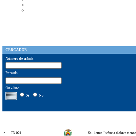
CERCADOR
Número de tràmit
Paraula
On - line
Si
No
T3-021
Sol·licitud llicència d'obres menor