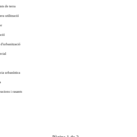
nts de terra
era utilització
or
ació
e d'urbanització
rcial
ncia urbanística
a
eacions i rasants