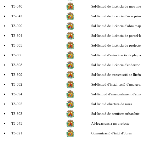
T3-040
Sol·licitud de llicència de movime
T3-042
Sol·licitud de llicència d'ús o prim
T3-090
Sol·licitud de llicència d'obra maj
T3-304
Sol·licitud de llicència de parcel·l
T3-305
Sol·licitud de llicència de project
T3-306
Sol·licitud d'autorització de pla pa
T3-308
Sol·licitud de llicència d'enderroc
T3-309
Sol·licitud de transmissió de llicè
T3-082
Sol·licitud d'instal·lació d'una gru
T3-094
Sol·licitiud d'assenyalament d'alin
T3-095
Sol·licitud obertura de rases
T3-303
Sol·licitud de certificat urbaní­stic
T3-045
Al·legacions a un projecte
T3-321
Comunicació d'inici d'obres