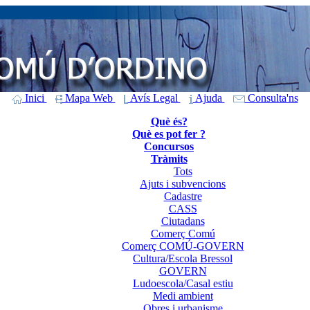
Inici
Mapa Web
Avís Legal
Ajuda
Consulta'ns
Què és?
Què es pot fer ?
Concursos
Tràmits
Tots
Ajuts i subvencions
Cadastre
CASS
Ciutadans
Comerç Comú
Comerç COMÚ-GOVERN
Cultura/Escola Bressol
GOVERN
Ludoescola/Casal estiu
Medi ambient
Obres i urbanisme