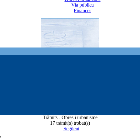
Via pública
Finances
Tràmits - Obres i urbanisme
17 tràmit(s) trobat(s)
Següent
s