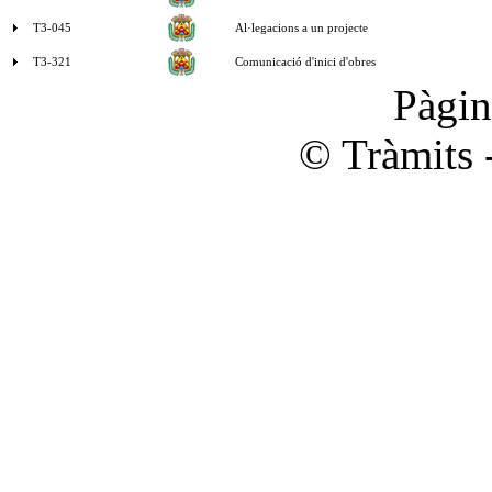
T3-045
Al·legacions a un projecte
T3-321
Comunicació d'inici d'obres
Pàgi
© Tràmits 