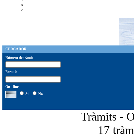
CERCADOR
Número de tràmit
Paraula
On - line
Si
No
Tràmits - 
17 tràmi