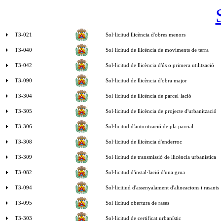
T3-021
Sol·licitud llicència d'obres menors
T3-040
Sol·licitud de llicència de moviments de terra
T3-042
Sol·licitud de llicència d'ús o primera utilització
T3-090
Sol·licitud de llicència d'obra major
T3-304
Sol·licitud de llicència de parcel·lació
T3-305
Sol·licitud de llicència de projecte d'urbanització
T3-306
Sol·licitud d'autorització de pla parcial
T3-308
Sol·licitud de llicència d'enderroc
T3-309
Sol·licitud de transmissió de llicència urbanística
T3-082
Sol·licitud d'instal·lació d'una grua
T3-094
Sol·licitiud d'assenyalament d'alineacions i rasants
T3-095
Sol·licitud obertura de rases
T3-303
Sol·licitud de certificat urbaní­stic